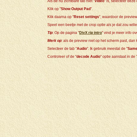
Als de nu zichtbare tab niet "
Video
" is, selecteer deze
Klik op "
Show Output Pad
".
Klik daarna op "
Reset settings
", waardoor de preview
Speel een beetje met de crop optie als je dat zou willen
Tip
: Op de pagina "
DivX rip intro
" vind je meer info o
Merk op
: als de preview niet op het scherm past, dan
Selecteer de tab "
Audio
". Ik gebruik meestal de "
Same
Controleer of de "
decode Audio
" optie aanstaat in de 