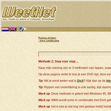
Pagina printen
- kies Landscape
Methode 2; Stap voor stap ...
Naar mijn mening zijn er 3 methoden van rippen, waar
Op deze pagina vertel ik hoe je een DVD ript, door ee
Tip
: Wil je eerst weten wat is
DivX
? Kijk dan op de
Int
Tip
: Rippen van ondertiteling is ook aardig, kijk daar
Merk op
: Deze methode is getest met Windows 95, 9
Merk op
: WMA wordt soms in combinatie met DivX ge
Merk op
: het is (als je dat nog niet gedaan hebt) ha