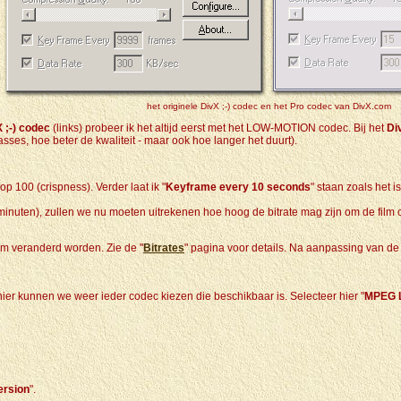
het originele DivX ;-) codec en het Pro codec van DivX.com
 ;-) codec
(links) probeer ik het altijd eerst met het LOW-MOTION codec. Bij het
Di
ses, hoe beter de kwaliteit - maar ook hoe langer het duurt).
op 100 (crispness). Verder laat ik "
Keyframe every 10 seconds
" staan zoals het 
n minuten), zullen we nu moeten uitrekenen hoe hoog de bitrate mag zijn om de fil
om veranderd worden. Zie de "
Bitrates
" pagina voor details. Na aanpassing van de 
hier kunnen we weer ieder codec kiezen die beschikbaar is. Selecteer hier "
MPEG L
ersion
".