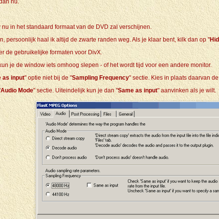
 dan nu.
 nu in het standaard formaat van de DVD zal verschijnen.
, persoonlijk haal ik altijd de zwarte randen weg. Als je klaar bent, kilk dan op "
Hi
ver de gebruikelijke formaten voor DivX.
 kun je de window iets omhoog slepen - of het wordt tijd voor een andere monitor.
 as input
" optie niet bij de "
Sampling Frequency
" sectie. Kies in plaats daarvan 
"
Audio Mode
" sectie. Uiteindelijk kun je dan "
Same as input
" aanvinken als je wilt.