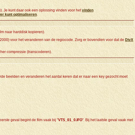
). Je kunt daar ook een oplossing vinden voor het
vinden
der kunt optimaliseren
.
lm naar harddisk kopieren).
s 2000) voor het veranderen van de regiocode. Zorg er bovendien voor dat de
DivX
o her-compressie (transcoderen).
rde beelden en veranderen het aantal keren dat er naar een key gezocht moet
rste geval begint de film vaak bij "
VTS_01_0.IFO
". Bij het laatste geval vaak met