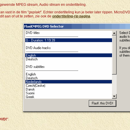
gewenste MPEG stream, Audio stream en ondertiteling.
an vast in de film "
geplakt
". Echter ondertiteling kun je beter later rippen. Micro
dit aan of uit te zetten, zie ook de
ondertiteling-rip pagina
.
DVD!
".