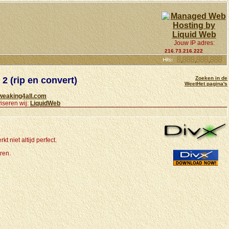
Jouw IP adres:
216.73.216.222
2 (rip en convert)
Zoeken in de
WeetHet pagina's
weaking4all.com
iseren wij:
LiquidWeb
t niet altijd perfect.
ren.