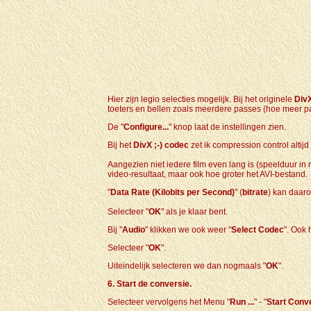
Hier zijn legio selecties mogelijk. Bij het originele
DivX
toeters en bellen zoals meerdere passes (hoe meer pas
De "
Configure...
" knop laat de instellingen zien.
Bij het
DivX ;-) codec
zet ik compression control altijd 
Aangezien niet iedere film even lang is (speelduur i
video-resultaat, maar ook hoe groter het AVI-bestand.
"
Data Rate (Kilobits per Second)
" (
bitrate
) kan daar
Selecteer "
OK
" als je klaar bent.
Bij "
Audio
" klikken we ook weer "
Select Codec
". Ook 
Selecteer "
OK
".
Uiteindelijk selecteren we dan nogmaals "
OK
".
6. Start de conversie.
Selecteer vervolgens het Menu "
Run ...
" - "
Start Conv