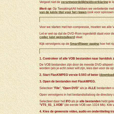
Vergeet niet de
verantwoordelijkheidsverklaring
te l
Merk op
: Op Tweaking4All hebben we verbeterde me
van de juiste titel voor het rippen
(ook voor oplossen
Voor we starten met her-compressie, moeten we alle VO
Let er wel op dat de DVD-Rom ingesteldt staat voor d
codec juist geinstalleerd
staat.
Kijk vervolgens op de
SmartRipper pagina
hoe het ri
1. Controleer of alle VOB bestanden naar harddisk z
De VOB bestanden zijn door de meeste DVD-afspeel-p
worden (als je echt zeker wilt zijn, kies dan voor de opt
2. Start FlasKMPEG versie 0.593 of beter (
download 
3. Open de bestanden met FlaskMPEG.
Selecteer "
File
", "
Open DVD
" als je
ALLE
bestanden va
Open vervolgens in het bestandsdialoog de directory
Selecteer daar het
IFO
als je
alle bestanden
hebt gek
"
VTS_01_1.VOB
" (de eerste VOB van 1024 Mb). Klik 
4. Kies de gewenste video, audio en ondertiteling tr