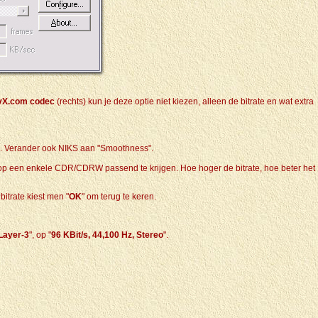
vX.com codec
(rechts) kun je deze optie niet kiezen, alleen de bitrate en wat extra
is. Verander ook NIKS aan "Smoothness".
m op een enkele CDR/CDRW passend te krijgen. Hoe hoger de bitrate, hoe beter het
bitrate kiest men "
OK
" om terug te keren.
ayer-3
", op "
96 KBit/s, 44,100 Hz, Stereo
".