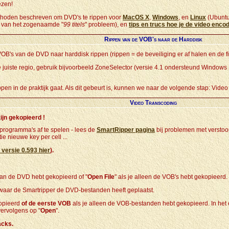
ezen!
thoden beschreven om DVD's te rippen voor
MacOS X
,
Windows
, en
Linux
(Ubuntu
 van het zogenaamde "
99 titels
" probleem), en
tips en trucs hoe je de video enco
Rippen van de VOB's naar de Harddisk
B's van de DVD naar harddisk rippen (rippen = de beveiliging er af halen en de fi
e juiste regio, gebruik bijvoorbeeld ZoneSelector (versie 4.1 ondersteund Window
ppen in de praktijk gaat. Als dit gebeurt is, kunnen we naar de volgende stap: Vide
Video Transcoding
ijn gekopieerd !
rogramma's af te spelen - lees de
SmartRipper pagina
bij problemen met verstoo
ie nieuwe key per cell ...
versie 0.593 hier
).
n de DVD hebt gekopieerd of "
Open File
" als je alleen de VOB's hebt gekopieerd.
 waar de Smartripper de DVD-bestanden heeft geplaatst.
opieerd
of de eerste VOB
als je alleen de VOB-bestanden hebt gekopieerd. In het ee
vervolgens op "
Open
".
acks.