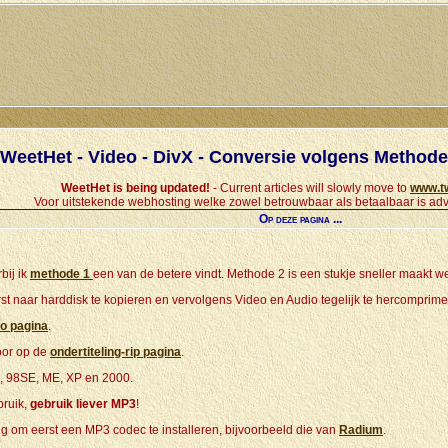
WeetHet - Video - DivX - Conversie volgens Methode 
WeetHet is being updated!
- Current articles will slowly move to
www.t
Voor uitstekende webhosting welke zowel betrouwbaar als betaalbaar is adv
Op deze pagina ...
bij ik
methode 1
een van de betere vindt. Methode 2 is een stukje sneller maakt werk
rst naar harddisk te kopieren en vervolgens Video en Audio tegelijk te hercomprime
ro pagina
.
voor op de
ondertiteling-rip pagina
.
8, 98SE, ME, XP en 2000.
bruik,
gebruik liever MP3
!
ndig om eerst een MP3 codec te installeren, bijvoorbeeld die van
Radium
.