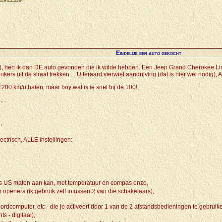
Eindelijk een auto gekocht
 heb ik dan DE auto gevonden die ik wilde hebben. Een Jeep Grand Cherokee Limite
kers uit de straat trekken ... Uiteraard vierwiel aandrijving (dat is hier wel nodig), 
 200 km/u halen, maar boy wat is ie snel bij de 100!
...
,
lectrisch, ALLE instellingen:
ls US maten aan kan, met temperatuur en compas enzo,
openers (ik gebruik zelf intussen 2 van die schakelaars),
oordcomputer, etc - die je activeert door 1 van de 2 afstandsbedieningen te gebruike
s - digitaal),