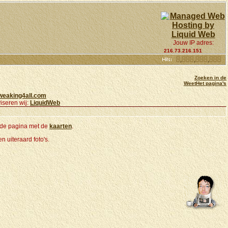
Jouw IP adres:
216.73.216.151
Zoeken in de
WeetHet pagina's
weaking4all.com
iseren wij:
LiquidWeb
k de pagina met de
kaarten
.
 uiteraard foto's.