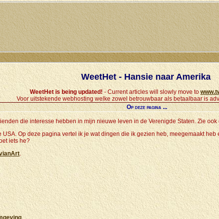
WeetHet - Hansie naar Amerika
WeetHet is being updated!
- Current articles will slowly move to
www.t
Voor uitstekende webhosting welke zowel betrouwbaar als betaalbaar is adv
Op deze pagina ...
vrienden die interesse hebben in mijn nieuwe leven in de Verenigde Staten. Zie oo
 USA. Op deze pagina vertel ik je wat dingen die ik gezien heb, meegemaakt heb en
oet iets he?
vianArt
.
omgeving