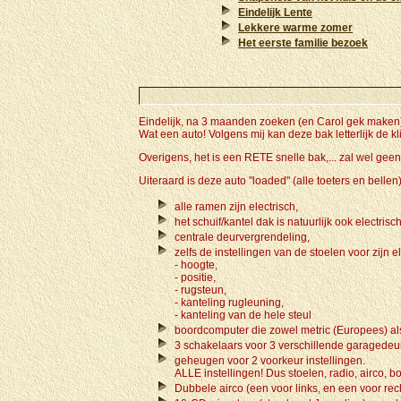
Eindelijk Lente
Lekkere warme zomer
Het eerste familie bezoek
Eindelijk, na 3 maanden zoeken (en Carol gek maken),
Wat een auto! Volgens mij kan deze bak letterlijk de klin
Overigens, het is een RETE snelle bak,... zal wel geen
Uiteraard is deze auto "loaded" (alle toeters en bellen),
alle ramen zijn electrisch,
het schuif/kantel dak is natuurlijk ook electrisch
centrale deurvergrendeling,
zelfs de instellingen van de stoelen voor zijn e
- hoogte,
- positie,
- rugsteun,
- kanteling rugleuning,
- kanteling van de hele steul
boordcomputer die zowel metric (Europees) a
3 schakelaars voor 3 verschillende garagedeur 
geheugen voor 2 voorkeur instellingen.
ALLE instellingen! Dus stoelen, radio, airco, b
Dubbele airco (een voor links, en een voor recht