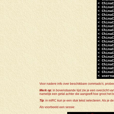
< ChinaC
< ChinaC
< ChinaC
< ChinaC
< ChinaC
< ChinaC
< ChinaC
< ChinaC
< ChinaC
< ChinaC
< ChinaC
< ChinaC
< ChinaC
< ChinaC
< ChinaC
< ChinaC
< ChinaC
< ChinaC
< ChinaC
< userna
Voor nadere info over beschikbare commado's, probee
Merk op
: in bovenstaande lijst zie je een overzicht
namelijk een getal achter die aangeeft hoe groot het b
Tip
: in mIRC kun je een stuk tekst selecteren. Als je 
Als voorbeeld een sessie: