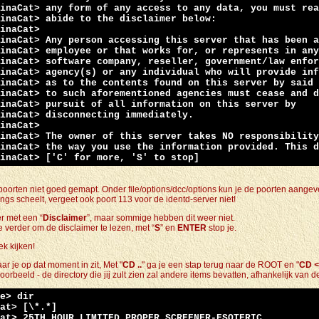
inaCat> any form of any access to any data, you must rea
inaCat> abide to the disclaimer below:
inaCat>
inaCat> Any person accessing this server that has been a
inaCat> employee or that works for, or represents in any
inaCat> software company, reseller, government/law enfor
inaCat> agency(s) or any individual who will provide inf
inaCat> as to the contents found on this server by said 
inaCat> to such aforementioned agencies must cease and d
inaCat> pursuit of all information on this server by
inaCat> disconnecting immediately.
inaCat>
inaCat> The owner of this server takes NO responsibility
inaCat> the way you use the information provided. This d
inaCat> ['C' for more, 'S' to stop]
de poorten niet goed gemapt. Onder file/options/dcc/options kun je de poorten aange
s scheelt, vergeet ook poort 113 voor de identd-server niet!
ver met een “
Disclaimer
”, maar sommige hebben dit weer niet.
e verder om de disclaimer te lezen, met “
S
” en
ENTER
stop je.
k kijken!
r je op dat moment in zit, Met "
CD ..
" ga je een stap terug naar de ROOT en "
CD
<
orbeeld - de directory die jij zult zien zal andere items bevatten, afhankelijk van d
e> dir
at> [\*.*]
at> 25TH.HOUR.LIMITED.PROPER.SCREENER-ESOTERIC