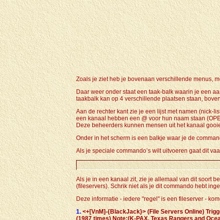
Zoals je ziet heb je bovenaan verschillende menus, m
Daar weer onder staat een taak-balk waarin je een aa
taakbalk kan op 4 verschillende plaatsen staan, boven, 
Aan de rechter kant zie je een lijst met namen (ni
een kanaal hebben een @ voor hun naam staan (OP
Deze beheerders kunnen mensen uit het kanaal gooie
Onder in het scherm is een balkje waar je de commando’
Als je speciale commando’s wilt uitvoeren gaat dit vaa
Als je in een kanaal zit, zie je allemaal van dit soor
(fileservers). Schrik niet als je dit commando hebt ing
Deze informatie - iedere "regel" is een fileserver - 
1.
<+[VnM]-{BlackJack}> (File Servers Online) Trig
(1987 times) Note:(K-PAX, Texas Rangers and Ocean 