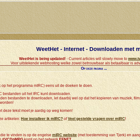
WeetHet - Internet - Downloaden met 
WeetHet is being updated!
- Current articles will slowly move to
www.t
Voor uitstekende webhosting welke zowel betrouwbaar als betaalbaar is adv
Op deze pagina ...
 op het programma mIRC) eens uit de doeken te doen.
C bestanden uit het IRC kunt downloaden.
en bestanden te downloaden, let daarbij wel op dat het kopieren van muziek, film
 worden!
et deze tekst moet je aardig op weg komen!
ze artikelen:
Hoe installeer ik mIRC?
of
Veel gestelde vragen over mIRC
!
 die te vinden is op de engelse
mIRC website
(met toestemming van Tjerk) en aan
in
#VCDnMPG
komt op het netwerk
EFNET
.