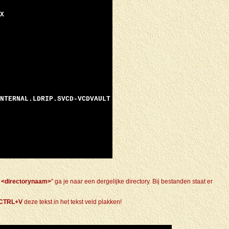
X
NTERNAL.LDRIP.SVCD-VCDVAULT
 <directorynaam>
" ga je naar een dergelijke directory. Bij bestanden staat er
CTRL+V
deze tekst in het tekst veld plakken!