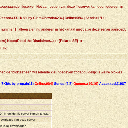
en zogenaamde fileserver. Het aanroepen van deze fileserver kan door iedereen in
»| Record«33.1Kb/s by ClamChowda423»| Online«0/4»| Sends«1/1»|
n nummer 1, alleen zien nu anderen in het kanaal niet dat je deze server aanroept.
rs) Note:(Read the Disclaimer...) «~{Polaris SE}~»
hFTP.
Ik heb de "blokjes" een wisselende kleur gegeven zodat duidelijk is welke blokjes
.7Kb/s by propain11)
Online:(0/4)
Sends:(2/2)
Queues:(10/10)
Accessed:(1987
Ot
" in om de file server binnen te gaan
downloads van deze server
d is bij downloaden