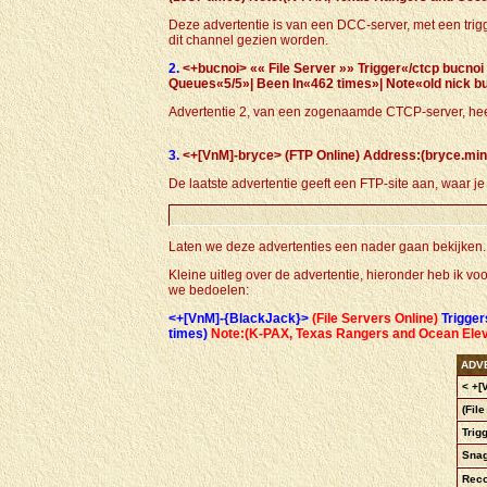
Deze advertentie is van een DCC-server, met een trigg
dit channel gezien worden.
2.
<+bucnoi> «« File Server »» Trigger«/ctcp bucn
Queues«5/5»| Been In«462 times»| Note«old nick bu
Advertentie 2, van een zogenaamde CTCP-server, heef
3.
<+[VnM]-bryce> (FTP Online) Address:(bryce.mine
De laatste advertentie geeft een FTP-site aan, waar 
Laten we deze advertenties een nader gaan bekijken.
Kleine uitleg over de advertentie, hieronder heb ik voo
we bedoelen:
<+[VnM]-{BlackJack}>
(File Servers Online)
Trigger
times)
Note:(K-PAX, Texas Rangers and Ocean Eleven 
ADV
< +[
(Fil
Trig
Snag
Reco