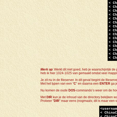
< Ch
< Ch
< Ch
< Ch
< Ch
< Ch
< Ch
< Ch
< Ch
< Ch
< Ch
< Ch
< Ch
< Ch
< Ch
Merk op
: Werkt dit niet goed, heb je waarschijnlijk 
heb ik hier 1024-1025 van gemaakt omdat veel mapping
Je zit nu in de fileserver. In dit geval begint de fileser
Met het typen van een “
C
” en daarna een
ENTER
ga j
N
u komen de oude
DOS
-commando’s weer om de hoe
Met
DIR
kun je de inhoud van de directory bekijken waa
Probeer "
DIR
" maar eens (nogmaals; dit is maar een vo
<usernam
< ChinaC
< ChinaC