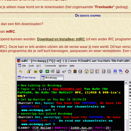
t je alleen maar komt om te downloaden (het zogenaamde "
Freeloader
" gedrag).
De eerste stappen
k dan een film downloaden?
 van
mIRC
.
eopend kunnen worden.
Download en Installeer mIRC
(of een ander IRC programma z
RC). Deze kan er iets anders uitzien als de versie waar jij mee werkt. Dit kan ver
stukjes programma die je zelf kunt toevoegen, aanpassen en weer verwijderen. Ee