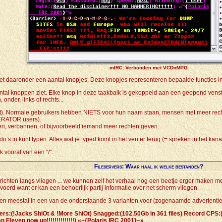
mIRC: Verbonden met VCDnMPG
et daaronder een aantal knopjes. Deze knopjes representeren bepaalde functies in
ntal knoppen ziet. Elke knop in deze taakbalk is gekoppeld aan een geopend venst
onder, links of rechts...
ck-list). Normale gebruikers hebben NIETS voor hun naam staan, mensen met meer
ERATOR users).
n, verbannen, of bijvoorbeeld iemand meer rechten geven.
s in kunt typen. Alles wat je typed komt in het venter terug (= spreken in het kana
k vooraf van een "/".
Fileservers: Waar haal ik welke bestanden?
t berichten langs vliegen ... we kunnen zelf het verhaal nog een beetje erger maken
evoerd want er kan een behoorlijk partij informatie over het scherm vliegen.
komen meestal in een van de onderstaande 3 varianten voor (zogenaamde advertentie
gers:(!Jacks ShiOt & !More ShiOt) Snagged:(102.50Gb in 361 files) Record CPS:
Eleven now up!!!!!!!!!!!!!!) «~{Polaris IRC 2001}~»