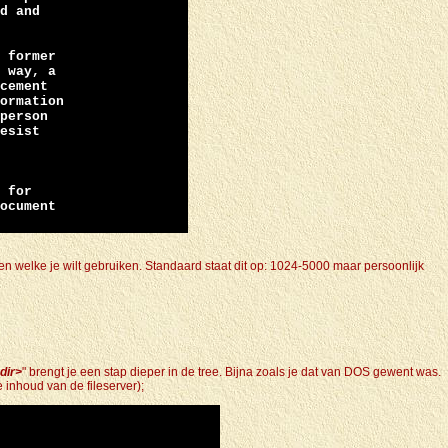
d and
 former
 way, a
cement
ormation
person
esist
 for
ocument
ven welke je wilt gebruiken. Standaard staat dit op: 1024-5000 maar persoonlijk
dir>
" brengt je een stap dieper in de tree. Bijna zoals je dat van DOS gewent was.
e inhoud van de fileserver);