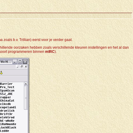
oals b.v. Trillian) eerst voor je verder gaat.
schillende oorzaken hebben zoals verschillende kleuren instellingen en het al dan
n soort programmeren binnen
mIRC
).