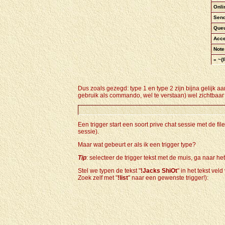
Onlin
Send
Queu
Acce
Note
« ~{
Dus zoals gezegd: type 1 en type 2 zijn bijna gelijk aan
gebruik als commando, wel te verstaan) wel zichtbaar
Een trigger start een soort prive chat sessie met de f
sessie).
Maar wat gebeurt er als ik een trigger type?
Tip
: selecteer de trigger tekst met de muis, ga naar h
Stel we typen de tekst "
!Jacks ShiOt
" in het tekst v
Zoek zelf met "
!list
" naar een gewenste trigger!):