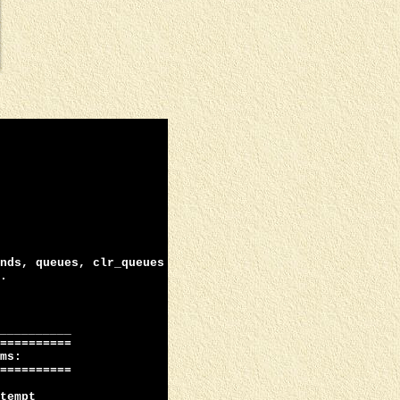
nds, queues, clr_queues
.
__________
==========
ms:
==========
tempt