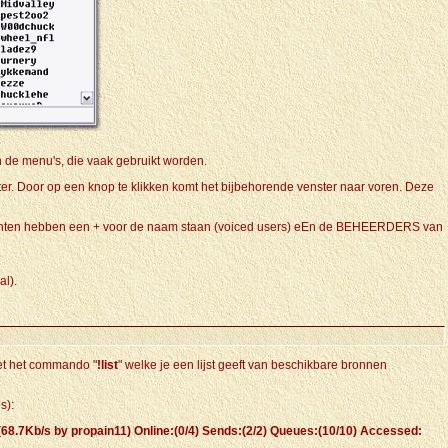
 de menu's, die vaak gebruikt worden.
er. Door op een knop te klikken komt het bijbehorende venster naar voren. Deze
 rechten hebben een + voor de naam staan (voiced users) eEn de BEHEERDERS van
al).
 met het commando "
!list
" welke je een lijst geeft van beschikbare bronnen
s):
(68.7Kb/s by propain11) Online:(0/4) Sends:(2/2) Queues:(10/10) Accessed: