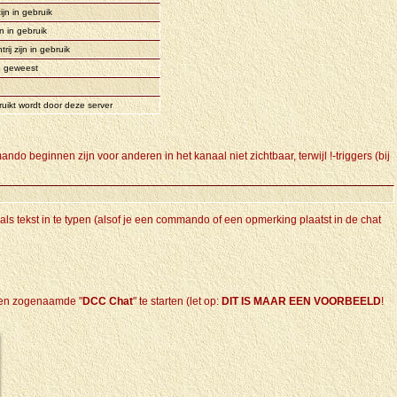
jn in gebruik
n in gebruik
ij zijn in gebruik
n geweest
uikt wordt door deze server
ando beginnen zijn voor anderen in het kanaal niet zichtbaar, terwijl !-triggers (bij
 als tekst in te typen (alsof je een commando of een opmerking plaatst in de chat
 een zogenaamde "
DCC Chat
" te starten (let op:
DIT IS MAAR EEN VOORBEELD
!