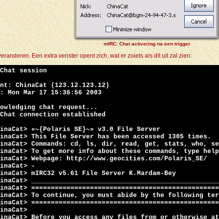
mIRC: Chat activering na een trigger
randeren. Een extra venster opent zich, wat er zoiets als dit uit zal zien:
Chat session
nt: ChinaCat (123.12.123.12)
: Mon Mar 17 15:36:56 2003
owledging chat request...
Chat connection established
inaCat> «~{Polaris SE}~» v3.0 File Server
inaCat> This File Server has been accessed 1305 times.
inaCat> Commands: cd, ls, dir, read, get, stats, who, se
inaCat> To get more info about these commands, type help
inaCat> Webpage: http://www.geocities.com/Polaris_SE/
inaCat> -
hinaCat> mIRC32 v5.61 File Server K.Mardam-Bey
inaCat> ________________________________________________
inaCat> ================================================
inaCat> To continue, you must abide by the following ter
inaCat> ================================================
inaCat>
inaCat> Before you access any files from or otherwise at