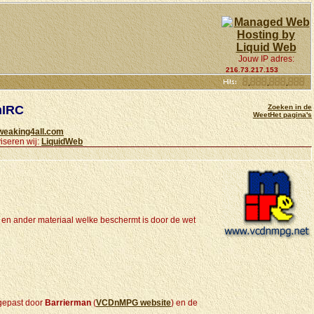
Jouw IP adres:
216.73.217.153
mIRC
Zoeken in de
WeetHet pagina's
weaking4all.com
iseren wij:
LiquidWeb
 en ander materiaal welke beschermt is door de wet
gepast door
Barrierman
(
VCDnMPG website
) en de