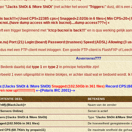
er "
!Jacks ShiOt
& !More ShiOt
" (net achter het woord "
Triggers:
" dus), dit is e
oi is back!!!»| Used CPS«22385 cps»| Snagged«2.02Gb in 6 files»| Min CPS«20
cnoi..(have dump access with nick bucnoi)....dump access???»| «
t een trigger beginnend met "
/ctcp bucnoi is back!!!
" en is qua werking gelijk aa
.nu) Port:(21) Login:(board) Password:(trustees) Speed:(ADSL) Allowing:(3 use
je dus met een FTP-client moet inloggen. Een goede FTP-client is FlashFXP of Leec
Advertenties???
 Bedenk daarbij dat
type 1
en
type 2
in principe hetzelfde zijn!
rbeeld 1 even uitgesplitst in kleine blokjes, er achter staat wat er bedoeld wordt. 
s:(!Jacks ShiOt & !More ShiOt)
Snagged:(102.50Gb in 361 files)
Record CPS:(68
now up!!!!!!!!!!!!!!)
«~{Polaris IRC 2001}~»
ERTENTIE DEEL
BETEKENIS
VnM]-{BlackJack}>
Naam van de zender
e Servers Online)
Server is actief
gers:(!Jacks ShiOt & !More ShiOt)
Type “
!Jacks ShOit &!More Shi
ged:(102.50Gb in 361 files)
De hoeveelheid geregistreerde 
rd CPS:(68.7Kb/s by propain11)
De maximale snelheid die gehaal