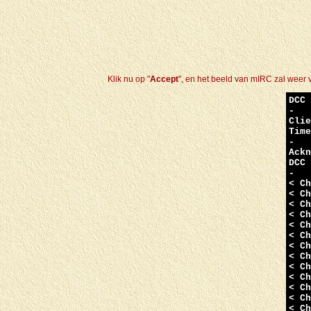
Klik nu op "
Accept
", en het beeld van mIRC zal weer ve
DCC 
-
Clie
Time
-
Ackn
DCC 
-
< Ch
< Ch
< Ch
< Ch
< Ch
< Ch
< C
< Ch
< Ch
< Ch
< Ch
< Ch
< Ch