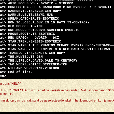
at> AUTO FOCUS WS - DVDRIP - VIDEOCD
at> CONFESSIONS.OF.A.DANGEROUS.MIND.DVDSCREENER.SVCD-FLI
at> DAREDEVIL.TS.SVCD-CENTROPY
at> DARK.BLUE.TELESYNC-HJS
at> DREAM.CATCHER.TS-ESOTERIC
at> HOW.TO.LOSE.A.GUY.IN.10.DAYS.TS-CENTROPY
at> OLD.SCHOOL.TS-TCF
at> ONE.HOUR.PHOTO.DVD.SCREENER.SVCD-TCF
at> PHONE.BOOTH.TS-ESOTERIC
at> RED DRAGON - DVDRIP - DCI
at> STAR.TREK.NEMESIS-ESOTERIC
at> STAR.WARS.1.THE.PHANTOM.MENACE.DVDRIP.SVCD-CUTSACK==
at> STAR.WARS.V.THE.EMPIRE.STRIKES.BACK.WS.WITH.EXTRAS.I
at> TEARS.OF.THE.SUN.TS-CENTROPY
at> THE.HUNTED.TS-GSN
at> THE.LIFE.OF.DAVID.GALE.TS-CENTROPY
at> TWO.WEEKS.NOTICE.SCREENER-TCF
at> WILLARD.WORKPRINT-VIDEOCD
at> End of list.
me>
r eens "
HELP
".
 van DIRECTORIES! Dit zijn dus niet de werkelijke bestanden. Met het commando "
CD
estand is.
de muisknop dan los laat, staat de geselecteerde tekst in het klembord en kun je met