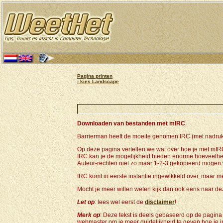
Pagina printen
- kies Landscape
Downloaden van bestanden met mIRC
Barrierman heeft de moeite genomen IRC (met nadruk
Op deze pagina vertellen we wat over hoe je met mIR
IRC kan je de mogelijkheid bieden enorme hoeveelhed
Auteur-rechten niet zo maar 1-2-3 gekopieerd mogen
IRC komt in eerste instantie ingewikkeld over, maar m
Mocht je meer willen weten kijk dan ook eens naar de
Let op
: lees wel eerst de
disclaimer
!
Merk op
: Deze tekst is deels gebaseerd op de pagina
webmaster om je meer duidelijkheid te geven hoe je 