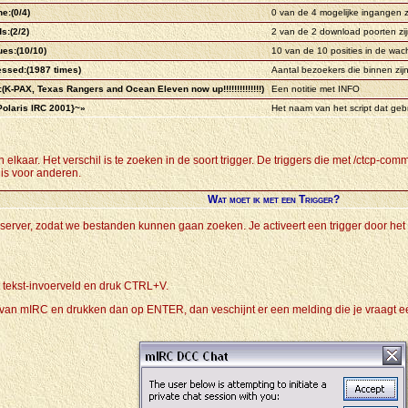
e:(0/4)
0 van de 4 mogelijke ingangen zi
s:(2/2)
2 van de 2 download poorten zij
es:(10/10)
10 van de 10 posities in de wachtr
ssed:(1987 times)
Aantal bezoekers die binnen zij
:(K-PAX, Texas Rangers and Ocean Eleven now up!!!!!!!!!!!!!!)
Een notitie met INFO
Polaris IRC 2001}~»
Het naam van het script dat gebr
 elkaar. Het verschil is te zoeken in de soort trigger. De triggers die met /ctcp-comm
 is voor anderen.
Wat moet ik met een Trigger?
ileserver, zodat we bestanden kunnen gaan zoeken. Je activeert een trigger door het
et tekst-invoerveld en druk CTRL+V.
eld van mIRC en drukken dan op ENTER, dan veschijnt er een melding die je vraagt