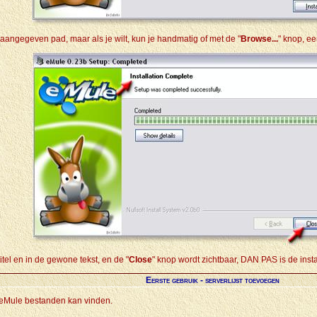
angegeven pad, maar als je wilt, kun je handmatig of met de "
Browse...
" knop, e
titel en in de gewone tekst, en de "
Close
" knop wordt zichtbaar, DAN PAS is de install
Eerste gebruik - serverlijst toevoegen
 eMule bestanden kan vinden.