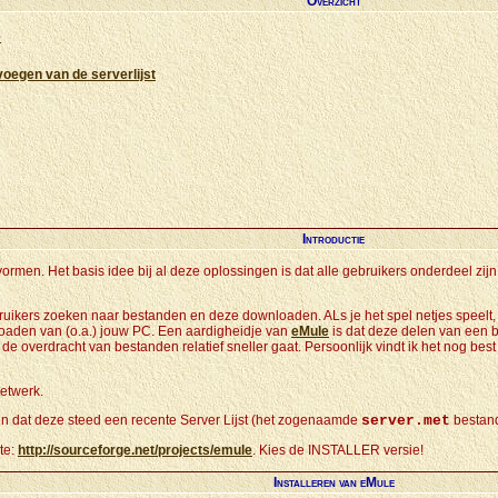
Overzicht
e
voegen van de serverlijst
Introductie
ormen. Het basis idee bij al deze oplossingen is dat alle gebruikers onderdeel zij
ebruikers zoeken naar bestanden en deze downloaden. ALs je het spel netjes speel
aden van (o.a.) jouw PC. Een aardigheidje van
eMule
is dat deze delen van een b
 overdracht van bestanden relatief sneller gaat. Persoonlijk vindt ik het nog best
etwerk.
en dat deze steed een recente Server Lijst (het zogenaamde
server.met
bestand)
te:
http://sourceforge.net/projects/emule
. Kies de INSTALLER versie!
Installeren van eMule