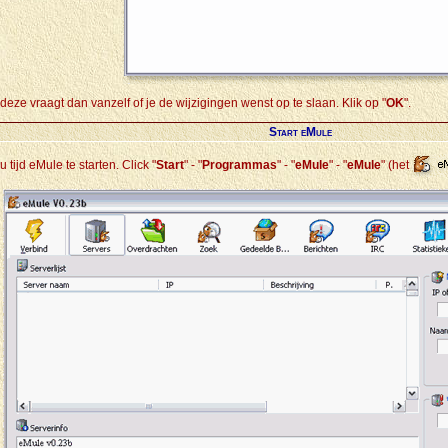
deze vraagt dan vanzelf of je de wijzigingen wenst op te slaan. Klik op "
OK
".
Start eMule
tijd eMule te starten. Click "
Start
" - "
Programmas
" - "
eMule
" - "
eMule
" (het