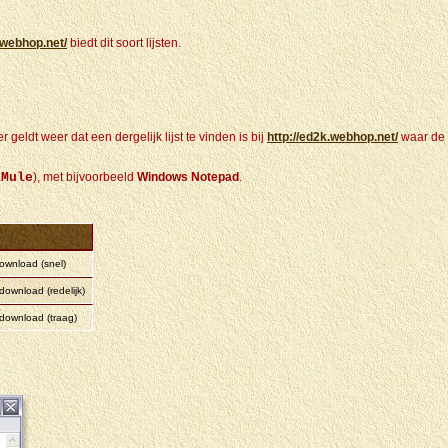
.webhop.net/
biedt dit soort lijsten.
geldt weer dat een dergelijk lijst te vinden is bij
http://ed2k.webhop.net/
waar de
EMule
), met bijvoorbeeld
Windows Notepad
.
ownload (snel)
download (redelijk)
download (traag)