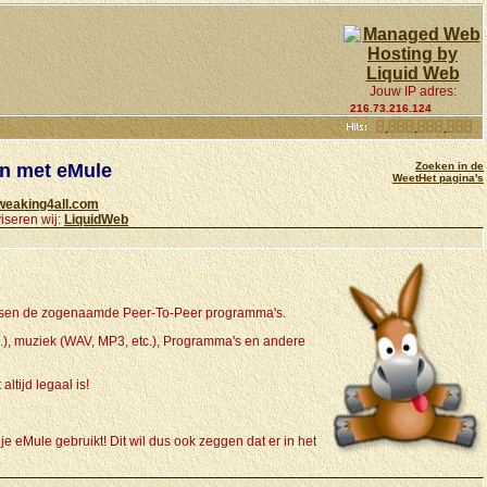
Jouw IP adres:
216.73.216.124
en met eMule
Zoeken in de
WeetHet pagina's
weaking4all.com
iseren wij:
LiquidWeb
ssen de zogenaamde Peer-To-Peer programma's.
c.), muziek (WAV, MP3, etc.), Programma's en andere
ltijd legaal is!
e eMule gebruikt! Dit wil dus ook zeggen dat er in het