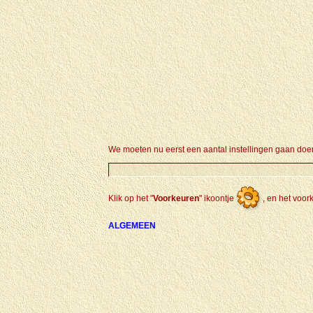
We moeten nu eerst een aantal instellingen gaan doen,
Klik op het "
Voorkeuren
" ikoontje
, en het voor
ALGEMEEN