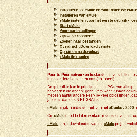
Introductie tot eMule en waar halen we eMul
Installeren van eMule
eMule instellen voor het eerste gebruik - toe
Start eMule
Voorkeur instellingen
Zijn we verbonden?
Zoeken naar bestanden
Overdracht/Download venster
Opruimen na download
eMule fine-tuning
Peer-to-Peer networken
bestanden in verschillende v
in ruil andere bestanden aan (optioneel).
De gebruiker kan in principe op alle PC's van alle g
bestanden die andere gebruikers weer kunnen downlo
met een aantal andere Peer-To-Peer oplossingen, dat de
ja, die is dan ook NIET GRATIS.
eMule
maakt handig gebruik van het
eDonkey 2000
n
Om
eMule
goed te laten werken, moet je er voor zorg
eMule
kun je downloaden van de
eMule
project websi