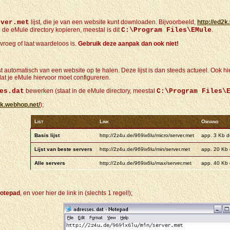
rver.met
lijst, die je van een website kunt downloaden. Bijvoorbeeld,
http://ed2k
e eMule directory kopieren, meestal is dit
C:\Program Files\EMule
.
 vroeg of laat waardeloos is.
Gebruik deze aanpak dan ook niet!
automatisch van een website op te halen. Deze lijst is dan steeds actueel. Ook hier 
dat je eMule hiervoor moet configureren.
es.dat
bewerken (staat in de eMule directory, meestal
C:\Program Files\
2k.webhop.net/
);
List
Link
Omvang
Basis lijst
http://2z4u.de/969ix6lu/micro/server.met
app. 3 Kb d
Lijst van beste servers
http://2z4u.de/969ix6lu/min/server.met
app. 20 Kb 
Alle servers
http://2z4u.de/969ix6lu/max/server.met
app. 40 Kb 
otepad
, en voer hier de link in (slechts 1 regel!);