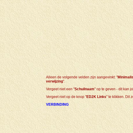
Alleen de volgende velden zijn aangevinkt: "
Minimali
verwijzing
".
Vergeet niet een "
Schuilnaam
" op te geven - dit kan 
Vergeet niet op de knop "
ED2K Links
" te klikken. Dit
VERBINDING