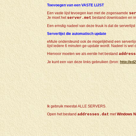
Toevoegen van een VASTE LIJST
Een vaste lijst tevoegen kan met de zogenaamde
se
Je moet het
server.met
bestand downloaden en in d
Een ernstig nadeel van deze truuk is dat de serverlijst
Serverlijst die automatisch update
eMule ondersteund ook de mogelijkheid een serverlijst 
lijst iedere 6 minuten ge-update wordt. Nadeel is wel 
Hiervoor moeten we als eerste het bestand
address
Je kunt een van deze links gebruiken (bron:
http://ed
Ik gebruik meestal ALLE SERVERS.
Open
het bestand
addresses.dat
met
Windows N