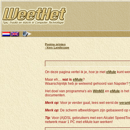
Pagina printen
- kies Landscape
On deze pagina vertel ik je, hoe je met
eMule
kunt wer
Maar eh,...
wat is
eMule
?
Waarschijnlijk heb je weleend gehoord van Napster?
Het doel van programma's als
WinMX
en
eMule
is het
documenten.
Merk op
: Voor je verder gaat, lees wel eerst de
verant
Merk op
: De scherm afbeeldingen zijn gebaseerd op v
Tip
: Voor (A)DSL gebruikers met een Alcatel SpeedT
netwerk maar 1 PC met eMule kan werken!