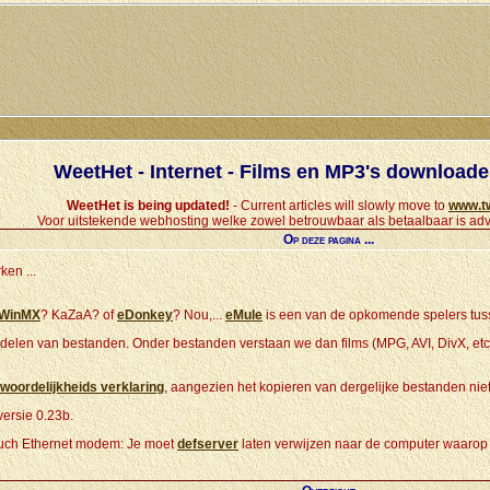
WeetHet - Internet - Films en MP3's download
WeetHet is being updated!
- Current articles will slowly move to
www.t
Voor uitstekende webhosting welke zowel betrouwbaar als betaalbaar is adv
Op deze pagina ...
ken ...
WinMX
? KaZaA? of
eDonkey
? Nou,...
eMule
is een van de opkomende spelers tu
 delen van bestanden. Onder bestanden verstaan we dan films (MPG, AVI, DivX, et
woordelijkheids verklaring
, aangezien het kopieren van dergelijke bestanden niet a
ersie 0.23b.
ouch Ethernet modem: Je moet
defserver
laten verwijzen naar de computer waarop j