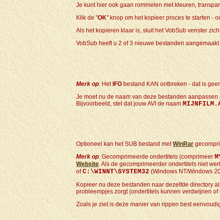
Je kunt hier ook gaan rommelen met kleuren, transparan
Klik de "
OK
" knop om het kopieer proces te starten - o
Als het kopieren klaar is, sluit het VobSub venster zich
VobSub heeft u 2 of 3 nieuwe bestanden aangemaakt w
Merk op
: Het
IFO
bestand KAN ontbreken - dat is gee
Je moet nu de naam van deze bestanden aanpassen aa
Bijvoorbeeld, stel dat jouw AVI de naam
MIJNFILM.
Optioneel kan het SUB bestand met
WinRar
gecompri
Merk op
: Gecomprimeerde ondertitels (comprimeer
M
Website
. Als de gecomprimeerder ondertitels niet w
of
C:\WINNT\SYSTEM32
(Windows NT/Windows 20
Kopieer nu deze bestanden naar dezelfde directory als 
probleempjes zorgt (ondertitels kunnen verdwijnen of 
Zoals je ziet is deze manier van rippen best eenvoudig