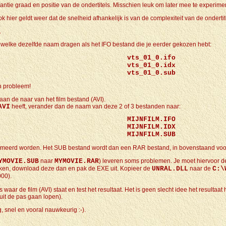
tie graad en positie van de ondertitels. Misschien leuk om later mee te experiment
ok hier geldt weer dat de snelheid afhankelijk is van de complexiteit van de ondert
.
elke dezelfde naam dragen als het IFO bestand die je eerder gekozen hebt:
vts_01_0.ifo
vts_01_0.idx
vts_01_0.sub
n probleem!
n de naar van het film bestand (AVI).
AVI
heeft, verander dan de naam van deze 2 of 3 bestanden naar:
MIJNFILM
.IFO
MIJNFILM
.IDX
MIJNFILM
.SUB
meerd worden. Het SUB bestand wordt dan een RAR bestand, in bovenstaand vo
YMOVIE.SUB
naar
MYMOVIE.RAR
) leveren soms problemen. Je moet hiervoor de
erken, download deze dan en pak de EXE uit. Kopieer de
UNRAL.DLL
naar de
C:\
00).
waar de film (AVI) staat en test het resultaat. Het is geen slecht idee het resulta
uit de pas gaan lopen).
, snel en vooral nauwkeurig :-).