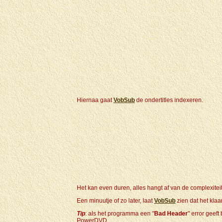
Hiernaa gaat
VobSub
de ondertitles indexeren.
Het kan even duren, alles hangt af van de complexitei
Een minuutje of zo later, laat
VobSub
zien dat het klaa
Tip
: als het programma een "
Bad Header
" error geef
PowerDVD.