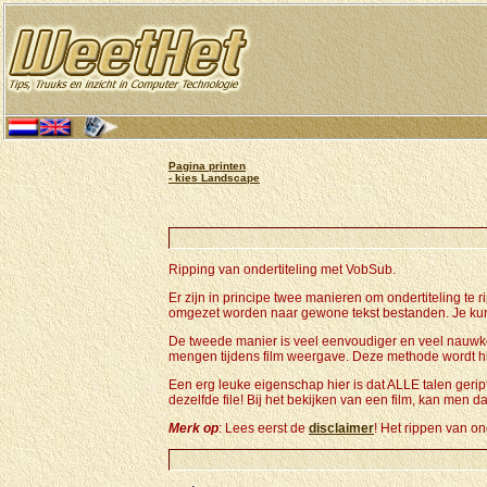
Pagina printen
- kies Landscape
Ripping van ondertiteling met VobSub.
Er zijn in principe twee manieren om ondertiteling te 
omgezet worden naar gewone tekst bestanden. Je kun
De tweede manier is veel eenvoudiger en veel nauwke
mengen tijdens film weergave. Deze methode wordt h
Een erg leuke eigenschap hier is dat ALLE talen gerip
dezelfde file! Bij het bekijken van een film, kan men
Merk op
: Lees eerst de
disclaimer
! Het rippen van on