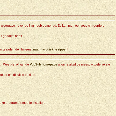
bij weergave - over de film heeb gemengd. Zo kan men eenvoudig meerdere
it gedacht heeft.
n te raden de film eerst
naar harddisk te rippen
!
n WeetHet of van de
VobSub homepage
waar je altijd de meest actuele versie
odig om dit uit te pakken.
deze programa's mee te installeren.