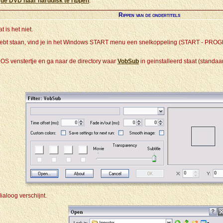
t
de DVD naar harddisk te rippen
.
Rippen van de ondertitels
 is het niet.
d hebt staan, vind je in het Windows START menu een snelkoppeling (START - PR
OS venstertje en ga naar de directory waar
VobSub
in geinstalleerd staat (standaar
aloog verschijnt.