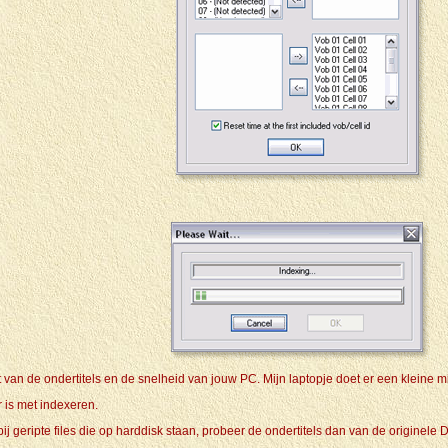
t van de ondertitels en de snelheid van jouw PC. Mijn laptopje doet er een kleine 
r is met indexeren.
t bij geripte files die op harddisk staan, probeer de ondertitels dan van de origin