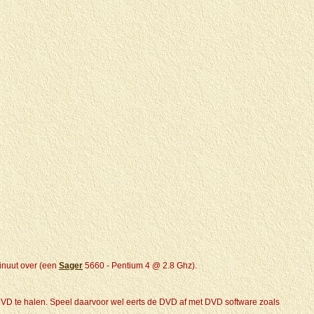
minuut over (een
Sager
5660 - Pentium 4 @ 2.8 Ghz).
ele DVD te halen. Speel daarvoor wel eerts de DVD af met DVD software zoals