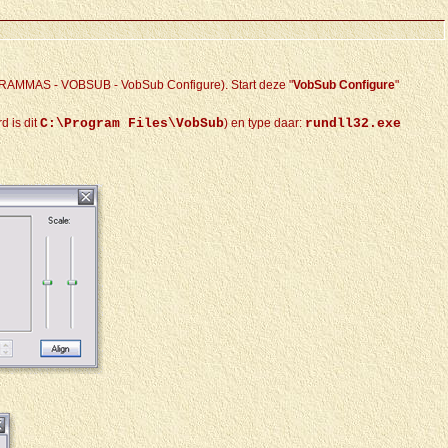
OGRAMMAS - VOBSUB - VobSub Configure). Start deze "
VobSub Configure
"
d is dit
C:\Program Files\VobSub
) en type daar:
rundll32.exe