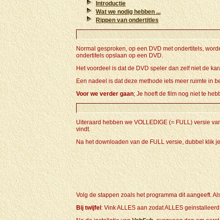
Introductie
Wat we nodig hebben ...
Rippen van ondertitles
Normal gesproken, op een DVD met ondertitels, word
ondertitels opslaan op een DVD.
Het voordeel is dat de DVD speler dan zelf niet de kar
Een nadeel is dat deze methode iets meer ruimte in bes
Voor we verder gaan
; Je hoeft de film nog niet te h
Uiteraard hebben we VOLLEDIGE (= FULL) versie va
vindt.
Na het downloaden van de FULL versie, dubbel klik je
Volg de stappen zoals het programma dit aangeeft. Als 
Bij twijfel
: Vink ALLES aan zodat ALLES geinstalleerd