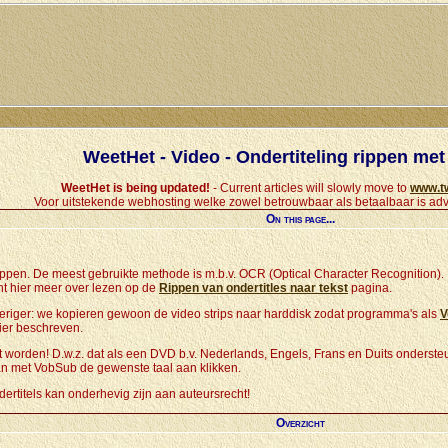
WeetHet - Video - Ondertiteling rippen me
WeetHet is being updated!
- Current articles will slowly move to
www.t
Voor uitstekende webhosting welke zowel betrouwbaar als betaalbaar is adv
On this page...
rippen. De meest gebruikte methode is m.b.v. OCR (Optical Character Recognition). D
t hier meer over lezen op de
Rippen van ondertitles naar tekst
pagina.
riger: we kopieren gewoon de video strips naar harddisk zodat programma's als
V
ier beschreven.
t worden! D.w.z. dat als een DVD b.v. Nederlands, Engels, Frans en Duits ondersteu
 dan met VobSub de gewenste taal aan klikken.
dertitels kan onderhevig zijn aan auteursrecht!
Overzicht