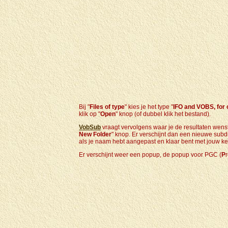
Bij "
Files of type
" kies je het type "
IFO and VOBS, for 
klik op "
Open
" knop (of dubbel klik het bestand).
VobSub
vraagt vervolgens waar je de resultaten wenst o
New Folder
" knop. Er verschijnt dan een nieuwe subd
als je naam hebt aangepast en klaar bent met jouw k
Er verschijnt weer een popup, de popup voor PGC (
P