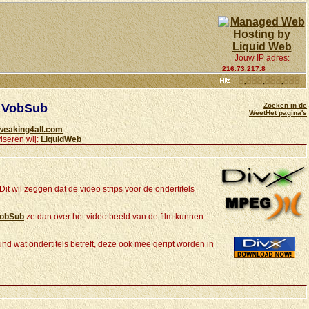
Jouw IP adres:
216.73.217.8
t VobSub
Zoeken in de
WeetHet pagina's
weaking4all.com
iseren wij:
LiquidWeb
it wil zeggen dat de video strips voor de ondertitels
obSub
ze dan over het video beeld van de film kunnen
nd wat ondertitels betreft, deze ook mee geript worden in