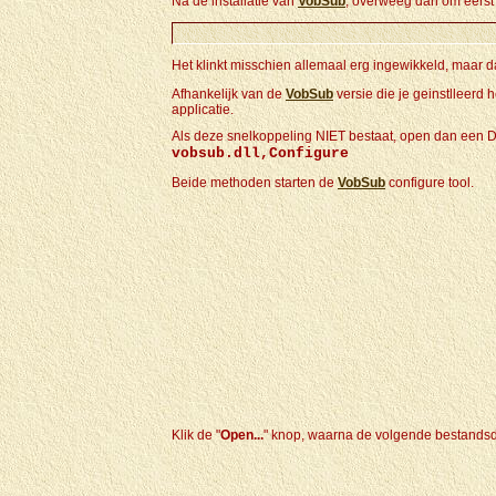
Na de installatie van
VobSub
, overweeg dan om eers
Het klinkt misschien allemaal erg ingewikkeld, maar dat
Afhankelijk van de
VobSub
versie die je geinstlleer
applicatie.
Als deze snelkoppeling NIET bestaat, open dan een D
vobsub.dll,Configure
Beide methoden starten de
VobSub
configure tool.
Klik de "
Open...
" knop, waarna de volgende bestandsdi