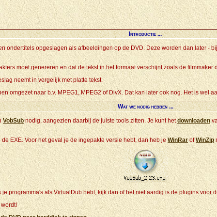
Introductie ...
en ondertitels opgeslagen als afbeeldingen op de DVD. Deze worden dan later - 
akters moet genereren en dat de tekst in het formaat verschijnt zoals de filmmaker d
lag neemt in vergelijk met platte tekst.
ebben omgezet naar b.v. MPEG1, MPEG2 of DivX. Dat kan later ook nog. Het is wel aa
Wat we nodig hebben ...
n
VobSub
nodig, aangezien daarbij de juiste tools zitten. Je kunt het
downloaden
va
 de EXE. Voor het geval je de ingepakte versie hebt, dan heb je
WinRar
of
WinZip
n
je programma's als VirtualDub hebt, kijk dan of het niet aardig is de plugins voor 
 wordt!