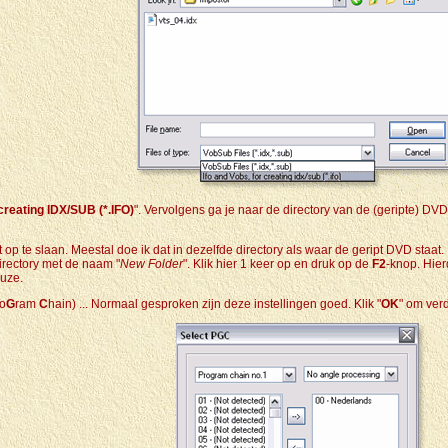
creating IDX/SUB (*.IFO)
". Vervolgens ga je naar de directory van de (geripte) DV
p te slaan. Meestal doe ik dat in dezelfde directory als waar de geript DVD staat. Ik
irectory met de naam "
New Folder
". Klik hier 1 keer op en druk op de
F2
-knop. Hier
euze.
ro
G
ram
C
hain) ... Normaal gesproken zijn deze instellingen goed. Klik "
OK
" om ver