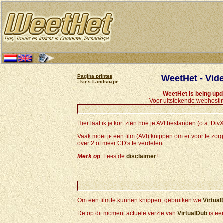
Pagina printen
WeetHet - Vid
- kies Landscape
WeetHet is being up
Voor uitstekende webhostin
Hier laat ik je kort zien hoe je AVI bestanden (o.a. Di
Vaak moet je een film (AVI) knippen om er voor te zorg
over 2 of meer CD's te verdelen.
Merk op
: Lees de
disclaimer
!
Om een film te kunnen knippen, gebruiken we
Virtua
De op dit moment actuele verzie van
VirtualDub
is ee