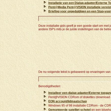
Installatie van een Dialup-adapter/Externe 
Pent@Media Pent@VISION installatie vereis
Briefing voor ongeduldigen en een Stap-voor
Deze installatie gids geeft je een goede start om me
andere ISP's mits je de juiste instellingen van de bet
De nu volgende tekst is gebaseerd op ervaringen van m
Benodigdheden:
Installeer een dialup adapter/Externe toegan
Pent@VISION CDRom of diskettes (download d
EON account/lidmaatschap
Windows 95 of 98 installatie CDRom - de CDRom
Gemonteerde satelliet schotel
en een bijveho