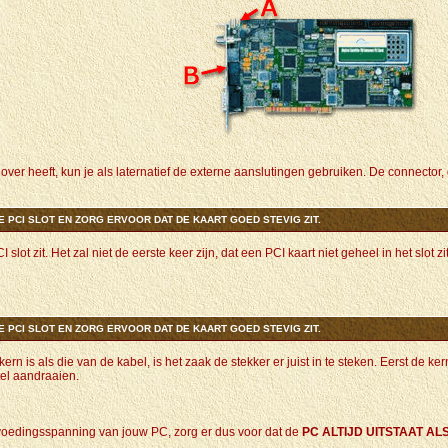
over heeft, kun je als laternatief de externe aanslutingen gebruiken. De connector
E PCI SLOT EN ZORG ERVOOR DAT DE KAART GOED STEVIG ZIT.
I slot zit. Het zal niet de eerste keer zijn, dat een PCI kaart niet geheel in het slo
E PCI SLOT EN ZORG ERVOOR DAT DE KAART GOED STEVIG ZIT.
rn is als die van de kabel, is het zaak de stekker er juist in te steken. Eerst de 
tel aandraaien.
n voedingsspanning van jouw PC, zorg er dus voor dat de
PC ALTIJD UITSTAAT A