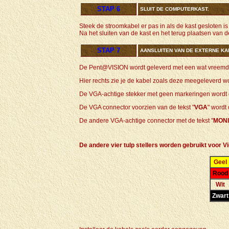
STAP 6
SLUIT DE COMPUTERKAST.
Steek de stroomkabel er pas in als de kast gesloten is 
Na het sluiten van de kast en het terug plaatsen va
STAP 7
AANSLUITEN VAN DE EXTERNE KA
De Pent@VISION wordt geleverd met een wat vreemde ka
Hier rechts zie je de kabel zoals deze meegeleverd wo
De VGA-achtige stekker met geen markeringen wordt o
De VGA connector voorzien van de tekst "
VGA
" wordt
De andere VGA-achtige connector met de tekst "
MON
De andere vier tulp stellers worden gebruikt voor Vi
Geel
Rood
Wit
Zwart