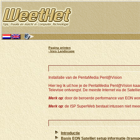
Pagina printen
- kies Landscape
Installatie van de PentaMedia Pent@Vision
Hier leg ik uit hoe je de PentaMedia Pent@Vision kaar
Televisie ontvangst. De meeste Internet via de Satelli
Merk op
: door de beroerde performance van EON wor
Merk op
: de ISP SuperWeb bestaat intussen niet meer
Introductie
Basis EON Satelliet setup informatie (trans