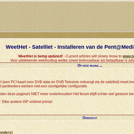
WeetHet - Satelliet - Installeren van de Pent@Me
WeetHet is being updated!
- Current articles will slowly move to
www.t
Voor uitstekende webhosting welke zowel betrouwbaar als betaalbaar is adv
Op deze pagina ...
t (een PCI kaart voor DVB data en DVB Televisie ontvangt via de satelliet) moet in
et aanbieders werken met een soortgelijke configuratie.
den deze pagina's NIET meer onderhouden! Het forum blijft echter wel gewoon be
. Elke andere ISP voldoet prima!
Overzicht
ponders)