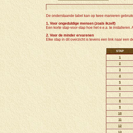
De onderstaande tabel kan op twee manieren gebruik
1. Voor ongeduldige mensen (zoals ikzelf)
Een korte stap-voor-stap hoe het e.e.a. te installeren
2. Voor de minder ervarenen
Elke stap in dit overzicht is tevens een link naar een d
STAP
1
2
3
4
5
6
7
8
9
10
11
12
13