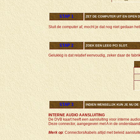
STAP 1
ZET DE COMPUTER UIT EN OPEN 
Sluit de computer af, mocht je dat nog niet gedaan he
STAP 2
ZOEK EEN LEEG PCI SLOT.
Gelukkig is dat relatief eenvoudig, zeker daar de fabr
STAP 3
INDIEN WENSELIJK KUN JE NU DE
INTERNE AUDIO AANSLUITING
De DVB kaart heeft een aansluiting voor interne audi
Deze connector, aangegeven met A in de onderstaand
Merk op
: Connectors/kabels altijd met beleid aanslu