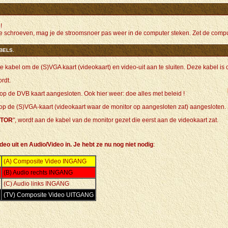
!
n de schroeven, mag je de stroomsnoer pas weer in de computer steken. Zet de com
BELS.
bel om de (S)VGA kaart (videokaart) en video-uit aan te sluiten. Deze kabel is o
rdt.
p de DVB kaart aangesloten. Ook hier weer: doe alles met beleid !
 op de (S)VGA-kaart (videokaart waar de monitor op aangesloten zat) aangesloten.
ITOR
", wordt aan de kabel van de monitor gezet die eerst aan de videokaart zat.
deo uit en Audio/Video in. Je hebt ze nu nog niet nodig
:
(A) Composite Video INGANG
(B) Audio rechts INGANG
(C) Audio links INGANG
(TV) Composite Video UITGANG