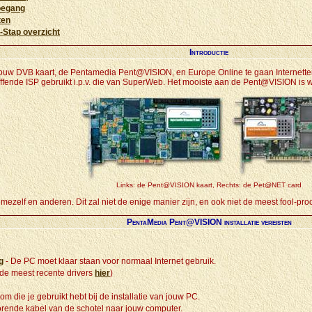
Toegang
ten
-Stap overzicht
Introductie
t jouw DVB kaart, de Pentamedia Pent@VISION, en Europe Online te gaan Internette
reffende ISP gebruikt i.p.v. die van SuperWeb.
Het mooiste aan de Pent@VISION is we
Links: de Pent@VISION kaart, Rechts: de Pet@NET card
ezelf en anderen. Dit zal niet de enige manier zijn, en ook niet de meest fool-proo
PentaMedia Pent@VISION installatie vereisten
g
- De PC moet klaar staan voor normaal Internet gebruik.
e meest recente drivers
hier
)
 die je gebruikt hebt bij de installatie van jouw PC.
rende kabel van de schotel naar jouw computer.