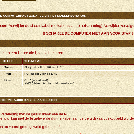
DE COMPUTERKAST ZODAT JE BIJ HET MOEDERBORD KUNT.
bben. Verwijder de stroomkabel (de kabel naar de netspanning). Verwijder vervolge
!!! SCHAKEL DE COMPUTER NIET AAN VOOR STAP 8 
ikanten een kleurcode lijken te hanteren:
KLEUR
SLOT-TYPE
Zwart
ISA (antiek 8 of 16bits slot)
Wit
PCI (nodig voor de DVB)
Bruin
AGP (videokaart) of
AMR (kleiner, Audio of Modem kaart)
 INTERNE AUDIO KABELS AANSLUITEN.
o verbinding met de geluidskaart van de PC.
e foto, kan met de bijgeleverde dunne kabel aan de geluidskaart gekoppeld word
iten en vooral geen geweld gebruiken!