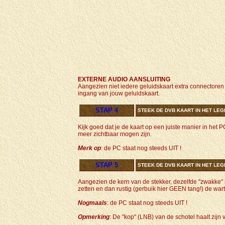
EXTERNE AUDIO AANSLUITING
Aangezien niet iedere geluidskaart extra connectoren 
ingang van jouw geluidskaart.
STAP 4
STEEK DE DVB KAART IN HET LEG
Kijk goed dat je de kaart op een juiste manier in het PC
meer zichtbaar mogen zijn.
Merk op
: de PC staat nog steeds UIT !
STAP 5
STEEK DE DVB KAART IN HET LEG
Aangezien de kern van de stekker, dezelfde "zwakke" ke
zetten en dan rustig (gerbuik hier GEEN tang!) de war
Nogmaals
: de PC staat nog steeds UIT !
Opmerking
: De "kop" (LNB) van de schotel haalt zij