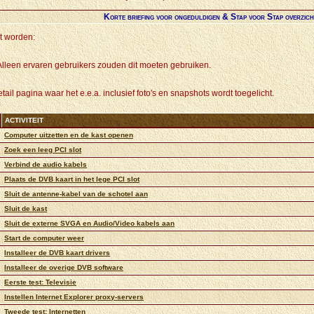
Korte briefing voor ongeduldigen & Stap voor Stap overzich
t worden:
. Alleen ervaren gebruikers zouden dit moeten gebruiken.
etail pagina waar het e.e.a. inclusief foto's en snapshots wordt toegelicht.
ACTIVITEIT
Computer uitzetten en de kast openen
Zoek een leeg PCI slot
Verbind de audio kabels
Plaats de DVB kaart in het lege PCI slot
Sluit de antenne-kabel van de schotel aan
Sluit de kast
Sluit de externe SVGA en Audio/Video kabels aan
Start de computer weer
Installeer de DVB kaart drivers
Installeer de overige DVB software
Eerste test: Televisie
Instellen Internet Explorer proxy-servers
Tweede test: Internetten