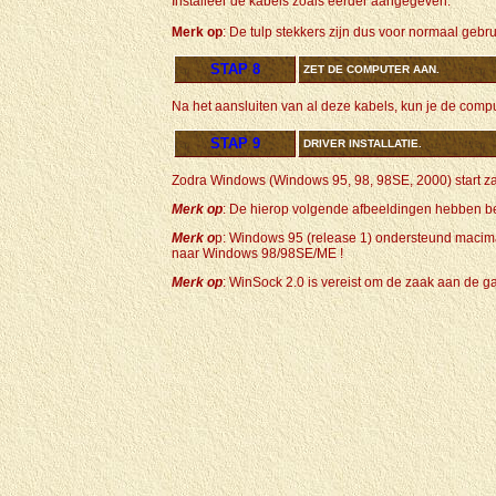
Installeer de kabels zoals eerder aangegeven.
Merk op
: De tulp stekkers zijn dus voor normaal gebrui
STAP 8
ZET DE COMPUTER AAN.
Na het aansluiten van al deze kabels, kun je de comp
STAP 9
DRIVER INSTALLATIE.
Zodra Windows (Windows 95, 98, 98SE, 2000) start za
Merk op
: De hierop volgende afbeeldingen hebben be
Merk o
p: Windows 95 (release 1) ondersteund macima
naar Windows 98/98SE/ME !
Merk op
: WinSock 2.0 is vereist om de zaak aan de 