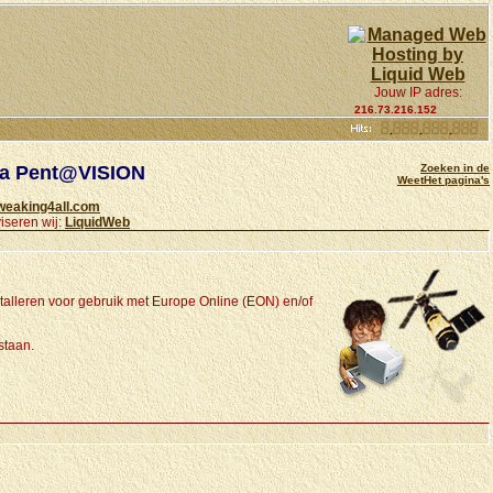
Jouw IP adres:
216.73.216.152
dia Pent@VISION
Zoeken in de
WeetHet pagina's
weaking4all.com
iseren wij:
LiquidWeb
stalleren voor gebruik met Europe Online (EON) en/of
staan.