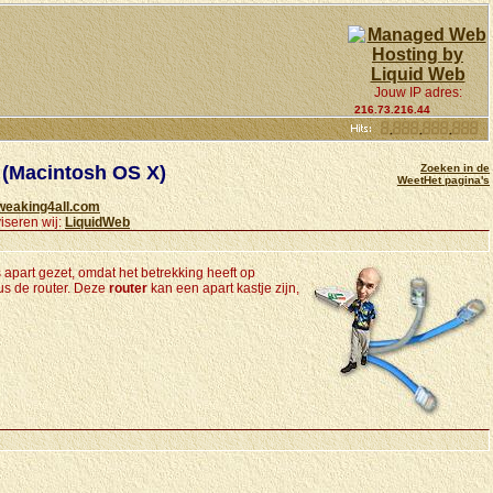
Jouw IP adres:
216.73.216.44
k (Macintosh OS X)
Zoeken in de
WeetHet pagina's
weaking4all.com
iseren wij:
LiquidWeb
s apart gezet, omdat het betrekking heeft op
us de router. Deze
router
kan een apart kastje zijn,