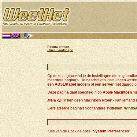
Pagina printen
- kies Landscape
Op deze pagina vind je de instellingen die te gebruike
meerdere pagina's. De beschreven instellingen werk
een
ADSL/Kabel modem
of een
server
met daarop b
Deze pagina gaat specifiek in op
Apple Macintosh
ma
Merk op
: Ik ben geen Macintosh expert - kan iemand
Gerelateerde pagina's voor andere systemen:
Window
Kies van de Dock de optie "
System Preferences
".