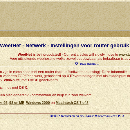
WeetHet - Netwerk - Instellingen voor router gebrui
WeetHet is being updated!
- Current articles will slowly move to
www.t
Voor uitstekende webhosting welke zowel betrouwbaar als betaalbaar is adv
Op deze pagina ...
n zijn in combinatie met een router (hard- of software oplossing). Deze informatie i
en voor een TCP/IP netwerk, gebaseerd op
UTP
verbindingen met als middelpunt d
.v.
WinRoute
, met
DHCP
geactiveerd.
chines met
OS X
.
 een Mac doneren? - commentaar en hulp zijn zeer welkom!
s 95, 98 en ME
,
Windows 2000
en
Macintosh OS 7 of 8
.
DHCP Activeren op een Apple Macintosh met OS X